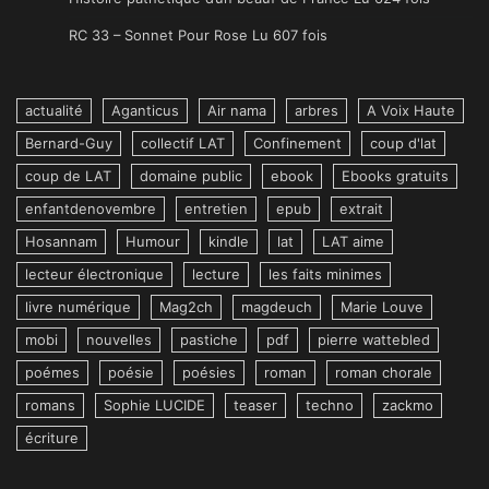
RC 33 – Sonnet Pour Rose Lu 607 fois
actualité
Aganticus
Air nama
arbres
A Voix Haute
Bernard-Guy
collectif LAT
Confinement
coup d'lat
coup de LAT
domaine public
ebook
Ebooks gratuits
enfantdenovembre
entretien
epub
extrait
Hosannam
Humour
kindle
lat
LAT aime
lecteur électronique
lecture
les faits minimes
livre numérique
Mag2ch
magdeuch
Marie Louve
mobi
nouvelles
pastiche
pdf
pierre wattebled
poémes
poésie
poésies
roman
roman chorale
romans
Sophie LUCIDE
teaser
techno
zackmo
écriture