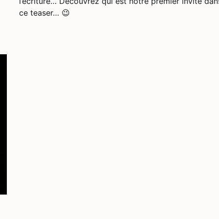
l’écriture… Découvrez qui est notre premier invité dan
ce teaser… 😉