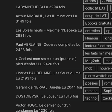
arbres
A Voi
LABYRINTHE(S) Lu 3294 fois
collectif LAT
coup de LAT
Arthur RIMBAUD, Les Illuminations Lu
3149 fois
Ebooks gratuits
Les Soleils neufs – Maxime N’Débéka Lu
entretien
ep
2981 fois
Humour
kind
Paul VERLAINE, Oeuvres complètes Lu
lecteur électron
2423 fois
les faits minimes
« Ceci est mon sexe » : un (putain d’)
Mag2ch
mag
pied d’enfer ! Lu 2420 fois
mobi
nouvell
Charles BAUDELAIRE, Les fleurs du mal
pierre watteble
Lu 2193 fois
poésies
rom
Gérard de NERVAL, Aurélia Lu 2044 fois
romans
Soph
DOSTOIEVSKI, Le Joueur Lu 1810 fois
techno
zack
Victor HUGO, Le dernier jour d’un
condamné Lu 1230 fois