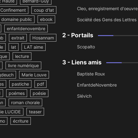
x Haute
Bernard-Guy
Cleo, enregistrement d'oeuvre
Confinement
coup d'lat
domaine public
ebook
Société des Gens des Lettres
enfantdenovembre
2 - Portails
ub
extrait
Hosannam
Scopalto
le
lat
LAT aime
ique
lecture
3 - Liens amis
livre numérique
Baptiste Roux
deuch
Marie Louve
es
pastiche
pdf
EnfantdeNovembre
d
poémes
poésie
Slévich
an
roman chorale
ie LUCIDE
teaser
mo
écriture