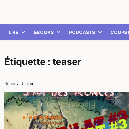
Skip
to
content
LIRE
EBOOKS
PODCASTS
COUPS 
Étiquette :
teaser
Home
teaser