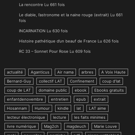
La rencontre Lu 661 fois
Le diable, l’astronome et la naine rouge (extrait) Lu 661
fois
INCARNATION Lu 630 fois
Histoire pathétique d’un beauf de France Lu 626 fois
RC 33 – Sonnet Pour Rose Lu 609 fois
actualité
Aganticus
Air nama
arbres
A Voix Haute
Bernard-Guy
collectif LAT
Confinement
coup d'lat
coup de LAT
domaine public
ebook
Ebooks gratuits
enfantdenovembre
entretien
epub
extrait
Hosannam
Humour
kindle
lat
LAT aime
lecteur électronique
lecture
les faits minimes
livre numérique
Mag2ch
magdeuch
Marie Louve