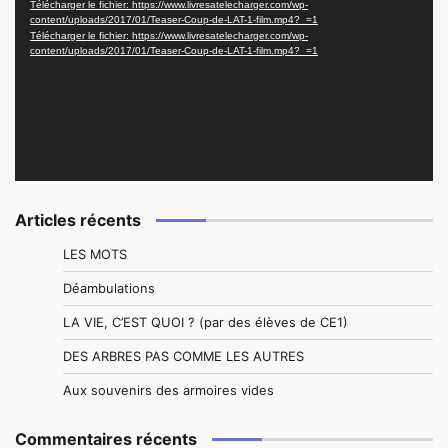
Télécharger le fichier: https://www.livresatelecharger.com/wp-
content/uploads/2017/01/Teaser-Coup-de-LAT-1-film.mp4?_=1
Télécharger le fichier: https://www.livresatelecharger.com/wp-
content/uploads/2017/01/Teaser-Coup-de-LAT-1-film.mp4?_=1
Articles récents
LES MOTS
Déambulations
LA VIE, C’EST QUOI ? (par des élèves de CE1)
DES ARBRES PAS COMME LES AUTRES
Aux souvenirs des armoires vides
Commentaires récents