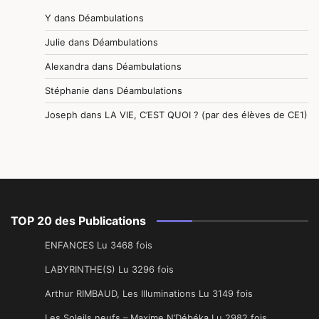
Y
dans
Déambulations
Julie
dans
Déambulations
Alexandra
dans
Déambulations
Stéphanie
dans
Déambulations
Joseph
dans
LA VIE, C’EST QUOI ? (par des élèves de CE1)
TOP 20 des Publications
ENFANCES Lu 3468 fois
LABYRINTHE(S) Lu 3296 fois
Arthur RIMBAUD, Les Illuminations Lu 3149 fois
Les Soleils neufs – Maxime N’Débéka Lu 2982 fois