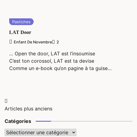
Pastiches
LAT Door
Enfant De Novembre
2
… Open the door, LAT est l’insoumise
C’est ton corossol, LAT est ta devise
Comme un e-book qu’on pagine à ta guise…
Navigation
Articles plus anciens
des
Catégories
articles
Catégories