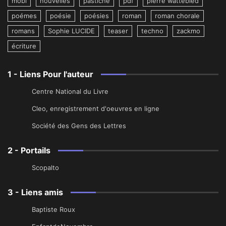
mobi
nouvelles
pastiche
pdf
pierre wattebled
poémes
poésie
poésies
roman
roman chorale
romans
Sophie LUCIDE
teaser
techno
zackmo
écriture
1 - Liens Pour l'auteur
Centre National du Livre
Cleo, enregistrement d'oeuvres en ligne
Société des Gens des Lettres
2 - Portails
Scopalto
3 - Liens amis
Baptiste Roux