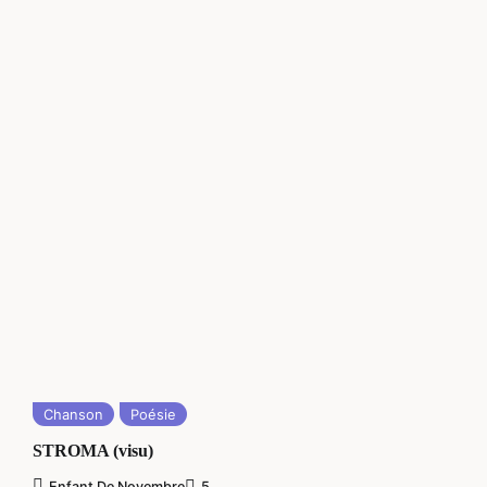
Chanson
Poésie
STROMA (visu)
Enfant De Novembre
5