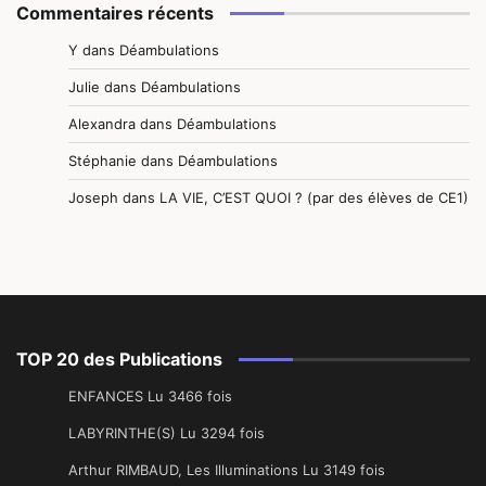
Commentaires récents
Y
dans
Déambulations
Julie
dans
Déambulations
Alexandra
dans
Déambulations
Stéphanie
dans
Déambulations
Joseph
dans
LA VIE, C’EST QUOI ? (par des élèves de CE1)
TOP 20 des Publications
ENFANCES Lu 3466 fois
LABYRINTHE(S) Lu 3294 fois
Arthur RIMBAUD, Les Illuminations Lu 3149 fois