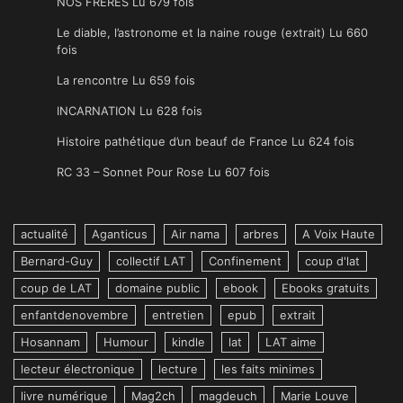
NOS FRÈRES Lu 679 fois
Le diable, l’astronome et la naine rouge (extrait) Lu 660
fois
La rencontre Lu 659 fois
INCARNATION Lu 628 fois
Histoire pathétique d’un beauf de France Lu 624 fois
RC 33 – Sonnet Pour Rose Lu 607 fois
actualité
Aganticus
Air nama
arbres
A Voix Haute
Bernard-Guy
collectif LAT
Confinement
coup d'lat
coup de LAT
domaine public
ebook
Ebooks gratuits
enfantdenovembre
entretien
epub
extrait
Hosannam
Humour
kindle
lat
LAT aime
lecteur électronique
lecture
les faits minimes
livre numérique
Mag2ch
magdeuch
Marie Louve