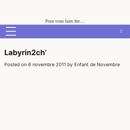
Skip
to
content
Pour vous faire lire…
Labyrin2ch’
Posted on
6 novembre 2011
by
Enfant de Novembre