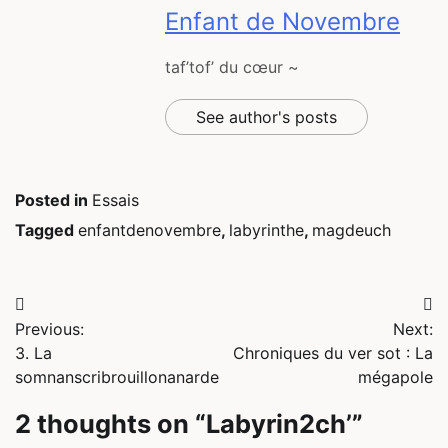
Enfant de Novembre
taf’tof’ du cœur ~
See author's posts
Posted in
Essais
Tagged
enfantdenovembre
,
labyrinthe
,
magdeuch
Navigation
Previous:
Next:
de
3. La
Chroniques du ver sot : La
l’article
somnanscribrouillonanarde
mégapole
2 thoughts on “
Labyrin2ch’
”