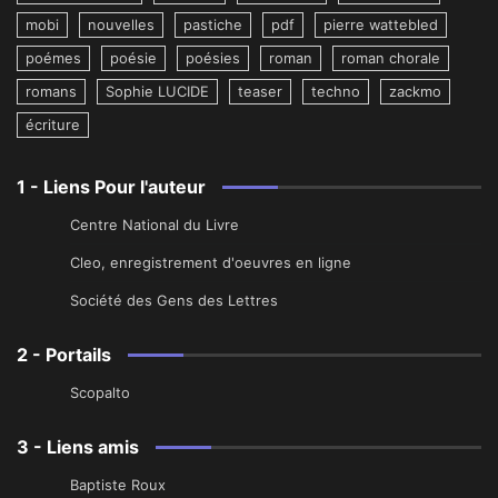
mobi
nouvelles
pastiche
pdf
pierre wattebled
poémes
poésie
poésies
roman
roman chorale
romans
Sophie LUCIDE
teaser
techno
zackmo
écriture
1 - Liens Pour l'auteur
Centre National du Livre
Cleo, enregistrement d'oeuvres en ligne
Société des Gens des Lettres
2 - Portails
Scopalto
3 - Liens amis
Baptiste Roux