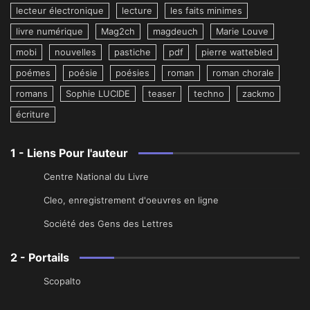
lecteur électronique
lecture
les faits minimes
livre numérique
Mag2ch
magdeuch
Marie Louve
mobi
nouvelles
pastiche
pdf
pierre wattebled
poémes
poésie
poésies
roman
roman chorale
romans
Sophie LUCIDE
teaser
techno
zackmo
écriture
1 - Liens Pour l'auteur
Centre National du Livre
Cleo, enregistrement d'oeuvres en ligne
Société des Gens des Lettres
2 - Portails
Scopalto