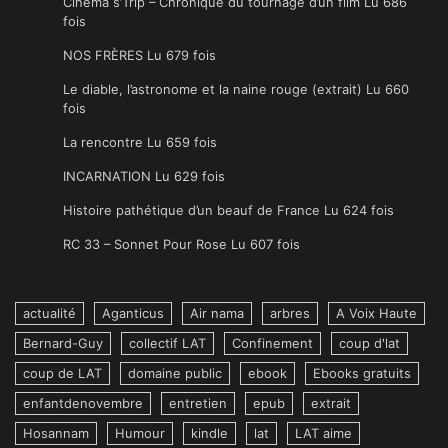
Cinema s’Trip – Chronique du tournage d’un film Lu 686
fois
NOS FRÈRES Lu 679 fois
Le diable, l’astronome et la naine rouge (extrait) Lu 660
fois
La rencontre Lu 659 fois
INCARNATION Lu 629 fois
Histoire pathétique d’un beauf de France Lu 624 fois
RC 33 – Sonnet Pour Rose Lu 607 fois
actualité
Aganticus
Air nama
arbres
A Voix Haute
Bernard-Guy
collectif LAT
Confinement
coup d'lat
coup de LAT
domaine public
ebook
Ebooks gratuits
enfantdenovembre
entretien
epub
extrait
Hosannam
Humour
kindle
lat
LAT aime