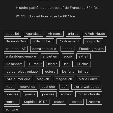
Histoire pathétique d’un beauf de France Lu 624 fois
RC 33 – Sonnet Pour Rose Lu 607 fois
actualité
Aganticus
Air nama
arbres
A Voix Haute
Bernard-Guy
collectif LAT
Confinement
coup d'lat
coup de LAT
domaine public
ebook
Ebooks gratuits
enfantdenovembre
entretien
epub
extrait
Hosannam
Humour
kindle
lat
LAT aime
lecteur électronique
lecture
les faits minimes
livre numérique
Mag2ch
magdeuch
Marie Louve
mobi
nouvelles
pastiche
pdf
pierre wattebled
poémes
poésie
poésies
roman
roman chorale
romans
Sophie LUCIDE
teaser
techno
zackmo
écriture