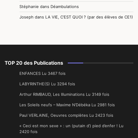
Stéphanie
dans
Déambulations
Joseph
dans
LA VIE, C’EST QUOI ? (par des élèves de CE1)
TOP 20 des Publications
ENFANCES Lu 3467 fois
LABYRINTHE(S) Lu 3294 fois
Arthur RIMBAUD, Les Illuminations Lu 3149 fois
Les Soleils neufs – Maxime N’Débéka Lu 2981 fois
Paul VERLAINE, Oeuvres complètes Lu 2423 fois
« Ceci est mon sexe » : un (putain d’) pied d’enfer ! Lu
2420 fois