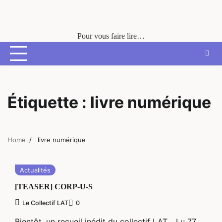
Skip
to
content
Pour vous faire lire…
Étiquette :
livre numérique
Home
livre numérique
Actualités
[TEASER] CORP-U-S
Le Collectif LAT
0
Bientôt, un recueil inédit du collectif LAT… Lu 77