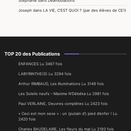
Stéphanie
dans
Déambulations
Joseph
dans
LA VIE, C’EST QUOI ? (par des élèves de CE1)
TOP 20 des Publications
ENFANCES Lu 3467 fois
LABYRINTHE(S) Lu 3294 fois
Arthur RIMBAUD, Les Illuminations Lu 3149 fois
Les Soleils neufs – Maxime N’Débéka Lu 2981 fois
Paul VERLAINE, Oeuvres complètes Lu 2423 fois
« Ceci est mon sexe » : un (putain d’) pied d’enfer ! Lu
2420 fois
Charles BAUDELAIRE, Les fleurs du mal Lu 2193 fois