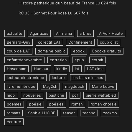
Histoire pathétique d’un beauf de France Lu 624 fois
RC 33 – Sonnet Pour Rose Lu 607 fois
actualité
Aganticus
Air nama
arbres
A Voix Haute
Bernard-Guy
collectif LAT
Confinement
coup d'lat
coup de LAT
domaine public
ebook
Ebooks gratuits
enfantdenovembre
entretien
epub
extrait
Hosannam
Humour
kindle
lat
LAT aime
lecteur électronique
lecture
les faits minimes
livre numérique
Mag2ch
magdeuch
Marie Louve
mobi
nouvelles
pastiche
pdf
pierre wattebled
poémes
poésie
poésies
roman
roman chorale
romans
Sophie LUCIDE
teaser
techno
zackmo
écriture