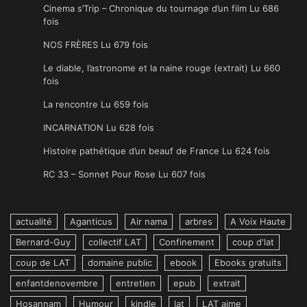
Cinema s’Trip – Chronique du tournage d’un film Lu 686
fois
NOS FRÈRES Lu 679 fois
Le diable, l’astronome et la naine rouge (extrait) Lu 660
fois
La rencontre Lu 659 fois
INCARNATION Lu 628 fois
Histoire pathétique d’un beauf de France Lu 624 fois
RC 33 – Sonnet Pour Rose Lu 607 fois
actualité
Aganticus
Air nama
arbres
A Voix Haute
Bernard-Guy
collectif LAT
Confinement
coup d'lat
coup de LAT
domaine public
ebook
Ebooks gratuits
enfantdenovembre
entretien
epub
extrait
Hosannam
Humour
kindle
lat
LAT aime