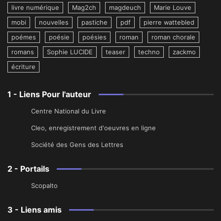
livre numérique
Mag2ch
magdeuch
Marie Louve
mobi
nouvelles
pastiche
pdf
pierre wattebled
poémes
poésie
poésies
roman
roman chorale
romans
Sophie LUCIDE
teaser
techno
zackmo
écriture
1 - Liens Pour l'auteur
Centre National du Livre
Cleo, enregistrement d'oeuvres en ligne
Société des Gens des Lettres
2 - Portails
Scopalto
3 - Liens amis