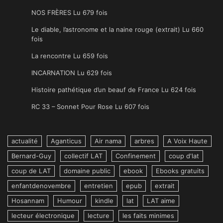
NOS FRÈRES Lu 679 fois
Le diable, l’astronome et la naine rouge (extrait) Lu 660
fois
La rencontre Lu 659 fois
INCARNATION Lu 629 fois
Histoire pathétique d’un beauf de France Lu 624 fois
RC 33 – Sonnet Pour Rose Lu 607 fois
actualité
Aganticus
Air nama
arbres
A Voix Haute
Bernard-Guy
collectif LAT
Confinement
coup d'lat
coup de LAT
domaine public
ebook
Ebooks gratuits
enfantdenovembre
entretien
epub
extrait
Hosannam
Humour
kindle
lat
LAT aime
lecteur électronique
lecture
les faits minimes