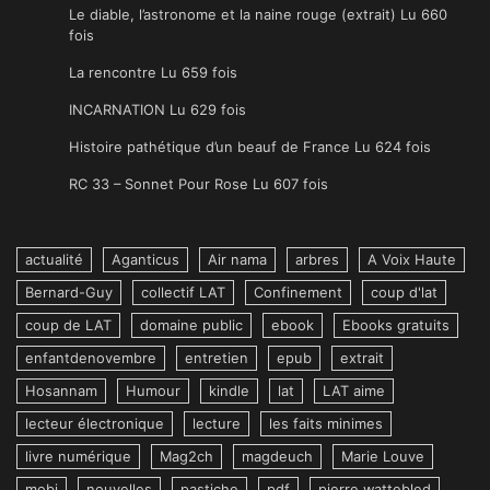
Le diable, l’astronome et la naine rouge (extrait) Lu 660
fois
La rencontre Lu 659 fois
INCARNATION Lu 629 fois
Histoire pathétique d’un beauf de France Lu 624 fois
RC 33 – Sonnet Pour Rose Lu 607 fois
actualité
Aganticus
Air nama
arbres
A Voix Haute
Bernard-Guy
collectif LAT
Confinement
coup d'lat
coup de LAT
domaine public
ebook
Ebooks gratuits
enfantdenovembre
entretien
epub
extrait
Hosannam
Humour
kindle
lat
LAT aime
lecteur électronique
lecture
les faits minimes
livre numérique
Mag2ch
magdeuch
Marie Louve
mobi
nouvelles
pastiche
pdf
pierre wattebled