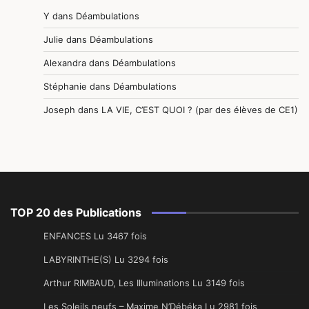
Y
dans
Déambulations
Julie
dans
Déambulations
Alexandra
dans
Déambulations
Stéphanie
dans
Déambulations
Joseph
dans
LA VIE, C’EST QUOI ? (par des élèves de CE1)
TOP 20 des Publications
ENFANCES Lu 3467 fois
LABYRINTHE(S) Lu 3294 fois
Arthur RIMBAUD, Les Illuminations Lu 3149 fois
Les Soleils neufs – Maxime N’Débéka Lu 2981 fois