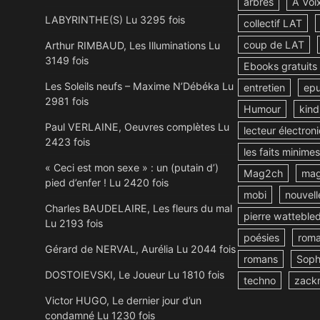
arbres
A Voi
LABYRINTHE(S) Lu 3295 fois
collectif LAT
coup de LAT
Arthur RIMBAUD, Les Illuminations Lu
3149 fois
Ebooks gratuits
Les Soleils neufs – Maxime N’Débéka Lu
entretien
ep
2981 fois
Humour
kind
Paul VERLAINE, Oeuvres complètes Lu
lecteur électron
2423 fois
les faits minimes
« Ceci est mon sexe » : un (putain d’)
Mag2ch
mag
pied d’enfer ! Lu 2420 fois
mobi
nouvell
Charles BAUDELAIRE, Les fleurs du mal
pierre watteble
Lu 2193 fois
poésies
rom
Gérard de NERVAL, Aurélia Lu 2044 fois
romans
Soph
DOSTOIEVSKI, Le Joueur Lu 1810 fois
techno
zack
Victor HUGO, Le dernier jour d’un
condamné Lu 1230 fois