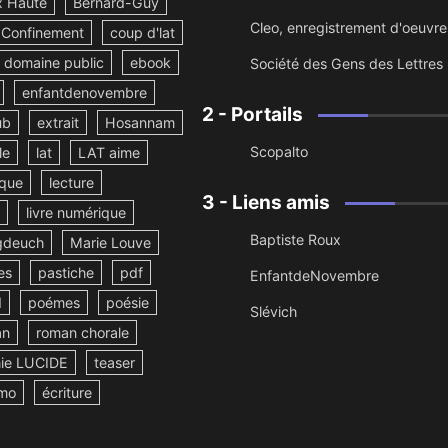
x Haute
Bernard-Guy
Cleo, enregistrement d'oeuvre
Confinement
coup d'lat
domaine public
ebook
Société des Gens des Lettres
enfantdenovembre
2 - Portails
ub
extrait
Hosannam
Scopalto
le
lat
LAT aime
ique
lecture
3 - Liens amis
livre numérique
Baptiste Roux
deuch
Marie Louve
es
pastiche
pdf
EnfantdeNovembre
d
poémes
poésie
Slévich
an
roman chorale
ie LUCIDE
teaser
mo
écriture