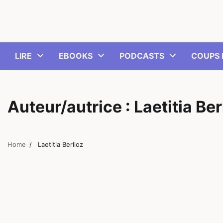
Skip
to
content
LIRE
EBOOKS
PODCASTS
COUPS 
Auteur/autrice :
Laetitia Ber
Home
Laetitia Berlioz