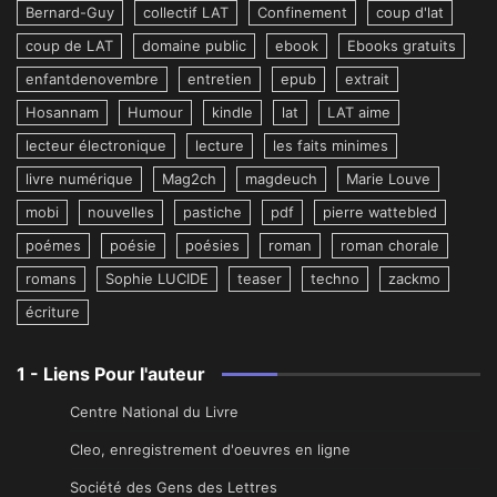
Bernard-Guy
collectif LAT
Confinement
coup d'lat
coup de LAT
domaine public
ebook
Ebooks gratuits
enfantdenovembre
entretien
epub
extrait
Hosannam
Humour
kindle
lat
LAT aime
lecteur électronique
lecture
les faits minimes
livre numérique
Mag2ch
magdeuch
Marie Louve
mobi
nouvelles
pastiche
pdf
pierre wattebled
poémes
poésie
poésies
roman
roman chorale
romans
Sophie LUCIDE
teaser
techno
zackmo
écriture
1 - Liens Pour l'auteur
Centre National du Livre
Cleo, enregistrement d'oeuvres en ligne
Société des Gens des Lettres