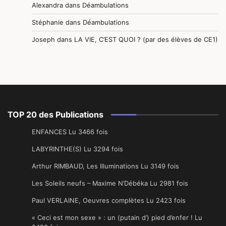
Alexandra
dans
Déambulations
Stéphanie
dans
Déambulations
Joseph
dans
LA VIE, C’EST QUOI ? (par des élèves de CE1)
TOP 20 des Publications
ENFANCES Lu 3466 fois
LABYRINTHE(S) Lu 3294 fois
Arthur RIMBAUD, Les Illuminations Lu 3149 fois
Les Soleils neufs – Maxime N’Débéka Lu 2981 fois
Paul VERLAINE, Oeuvres complètes Lu 2423 fois
« Ceci est mon sexe » : un (putain d’) pied d’enfer ! Lu