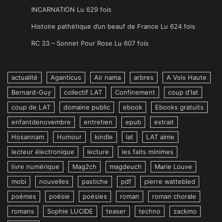
INCARNATION Lu 629 fois
Histoire pathétique d’un beauf de France Lu 624 fois
RC 33 – Sonnet Pour Rose Lu 607 fois
actualité
Aganticus
Air nama
arbres
A Voix Haute
Bernard-Guy
collectif LAT
Confinement
coup d'lat
coup de LAT
domaine public
ebook
Ebooks gratuits
enfantdenovembre
entretien
epub
extrait
Hosannam
Humour
kindle
lat
LAT aime
lecteur électronique
lecture
les faits minimes
livre numérique
Mag2ch
magdeuch
Marie Louve
mobi
nouvelles
pastiche
pdf
pierre wattebled
poémes
poésie
poésies
roman
roman chorale
romans
Sophie LUCIDE
teaser
techno
zackmo