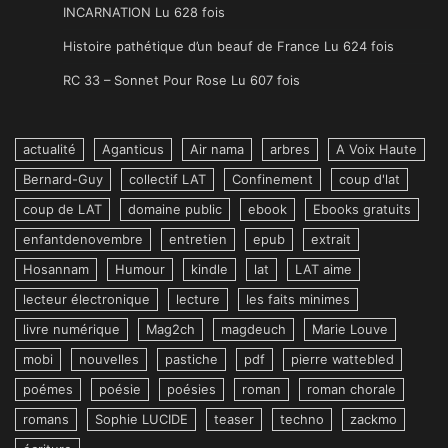
INCARNATION Lu 628 fois
Histoire pathétique d’un beauf de France Lu 624 fois
RC 33 – Sonnet Pour Rose Lu 607 fois
actualité
Aganticus
Air nama
arbres
A Voix Haute
Bernard-Guy
collectif LAT
Confinement
coup d'lat
coup de LAT
domaine public
ebook
Ebooks gratuits
enfantdenovembre
entretien
epub
extrait
Hosannam
Humour
kindle
lat
LAT aime
lecteur électronique
lecture
les faits minimes
livre numérique
Mag2ch
magdeuch
Marie Louve
mobi
nouvelles
pastiche
pdf
pierre wattebled
poémes
poésie
poésies
roman
roman chorale
romans
Sophie LUCIDE
teaser
techno
zackmo