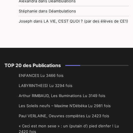
Alexandra
dans
Déambulations
Stéphanie
dans
Déambulations
Joseph
dans
LA VIE, C’EST QUOI ? (par des élèves de CE1)
TOP 20 des Publications
ENFANCES Lu 3466 fois
LABYRINTHE(S) Lu 3294 fois
Arthur RIMBAUD, Les Illuminations Lu 3149 fois
Les Soleils neufs – Maxime N’Débéka Lu 2981 fois
Paul VERLAINE, Oeuvres complètes Lu 2423 fois
« Ceci est mon sexe » : un (putain d’) pied d’enfer ! Lu
2420 fois