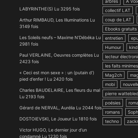
arbres
A Voi
LABYRINTHE(S) Lu 3295 fois
collectif LAT
coup de LAT
Arthur RIMBAUD, Les Illuminations Lu
3149 fois
Ebooks gratuits
Les Soleils neufs – Maxime N’Débéka Lu
entretien
ep
2981 fois
Humour
kind
Paul VERLAINE, Oeuvres complètes Lu
lecteur électron
2423 fois
les faits minimes
« Ceci est mon sexe » : un (putain d’)
Mag2ch
mag
pied d’enfer ! Lu 2420 fois
mobi
nouvell
Charles BAUDELAIRE, Les fleurs du mal
pierre watteble
Lu 2193 fois
poésies
rom
Gérard de NERVAL, Aurélia Lu 2044 fois
romans
Soph
DOSTOIEVSKI, Le Joueur Lu 1810 fois
techno
zack
Victor HUGO, Le dernier jour d’un
condamné Lu 1230 fois