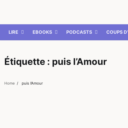
Skip
to
content
LIRE
EBOOKS
PODCASTS
COUPS D
Étiquette :
puis l’Amour
Home
puis l’Amour