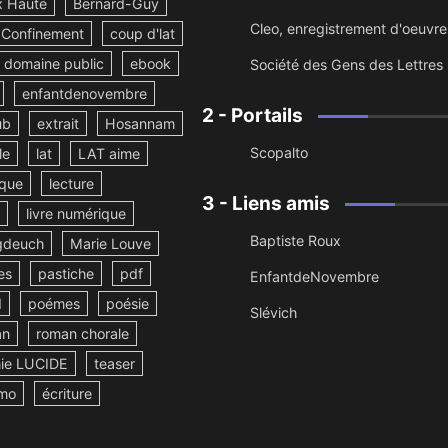
x Haute
Bernard-Guy
Cleo, enregistrement d'oeuvre
Confinement
coup d'lat
domaine public
ebook
Société des Gens des Lettres
enfantdenovembre
2 - Portails
ub
extrait
Hosannam
Scopalto
le
lat
LAT aime
ique
lecture
3 - Liens amis
livre numérique
Baptiste Roux
deuch
Marie Louve
es
pastiche
pdf
EnfantdeNovembre
d
poémes
poésie
Slévich
an
roman chorale
ie LUCIDE
teaser
mo
écriture