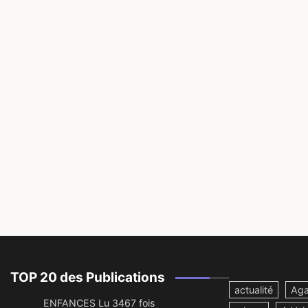
TOP 20 des Publications
actualité
Aga
ENFANCES Lu 3467 fois