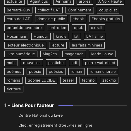
actualité
Aganticus
Air nama
arbres
A Voix Haute
Bernard-Guy
collectif LAT
Confinement
coup d'lat
coup de LAT
domaine public
ebook
Ebooks gratuits
enfantdenovembre
entretien
epub
extrait
Hosannam
Humour
kindle
lat
LAT aime
lecteur électronique
lecture
les faits minimes
livre numérique
Mag2ch
magdeuch
Marie Louve
mobi
nouvelles
pastiche
pdf
pierre wattebled
poémes
poésie
poésies
roman
roman chorale
romans
Sophie LUCIDE
teaser
techno
zackmo
écriture
1 - Liens Pour l'auteur
Centre National du Livre
Cleo, enregistrement d'oeuvres en ligne