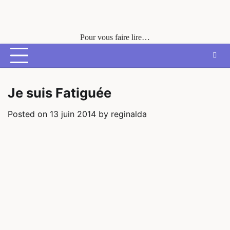
Skip
to
content
Pour vous faire lire…
Je suis Fatiguée
Posted on
13 juin 2014
by
reginalda