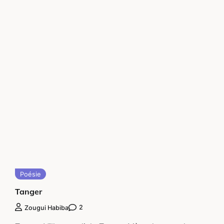
Poésie
Tanger
2
Zougui Habiba