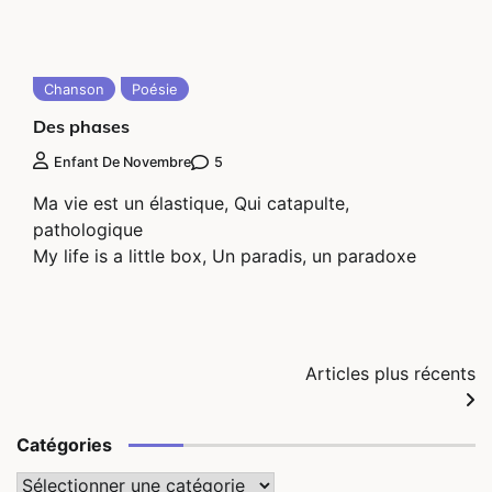
Chanson
Poésie
Des phases
5
Enfant De Novembre
Ma vie est un élastique, Qui catapulte,
pathologique
My life is a little box, Un paradis, un paradoxe
Navigation
Articles plus récents
des
Catégories
articles
Catégories