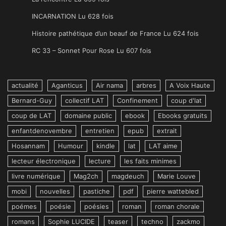
INCARNATION Lu 628 fois
Histoire pathétique d’un beauf de France Lu 624 fois
RC 33 – Sonnet Pour Rose Lu 607 fois
actualité
Aganticus
Air nama
arbres
A Voix Haute
Bernard-Guy
collectif LAT
Confinement
coup d'lat
coup de LAT
domaine public
ebook
Ebooks gratuits
enfantdenovembre
entretien
epub
extrait
Hosannam
Humour
kindle
lat
LAT aime
lecteur électronique
lecture
les faits minimes
livre numérique
Mag2ch
magdeuch
Marie Louve
mobi
nouvelles
pastiche
pdf
pierre wattebled
poémes
poésie
poésies
roman
roman chorale
romans
Sophie LUCIDE
teaser
techno
zackmo