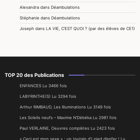
Alexandra
dans
Déambulations
Stéphanie
dans
Déambulations
Joseph
dans
LA VIE, C’EST QUOI ? (par des élèves de CE1)
TOP 20 des Publications
ENFANCES Lu 3466 fois
LABYRINTHE(S) Lu 3294 fois
Arthur RIMBAUD, Les Illuminations Lu 3149 fois
Les Soleils neufs – Maxime N’Débéka Lu 2981 fois
Paul VERLAINE, Oeuvres complètes Lu 2423 fois
« Ceci est mon sexe » : un (putain d’) pied d’enfer ! Lu