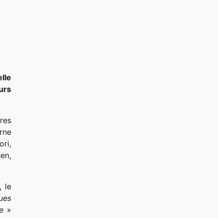
lle
urs
res
rne
ri,
en,
 le
ues
e
»