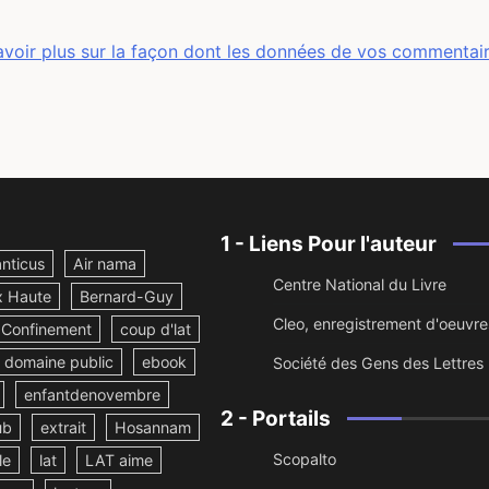
avoir plus sur la façon dont les données de vos commentai
1 - Liens Pour l'auteur
nticus
Air nama
Centre National du Livre
x Haute
Bernard-Guy
Cleo, enregistrement d'oeuvre
Confinement
coup d'lat
domaine public
ebook
Société des Gens des Lettres
enfantdenovembre
2 - Portails
ub
extrait
Hosannam
Scopalto
le
lat
LAT aime