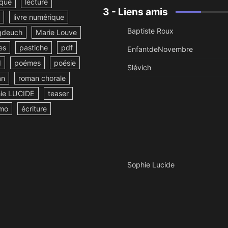
ique
lecture
3 - Liens amis
livre numérique
Baptiste Roux
deuch
Marie Louve
es
pastiche
pdf
EnfantdeNovembre
d
poémes
poésie
Slévich
an
roman chorale
ie LUCIDE
teaser
mo
écriture
Sophie Lucide