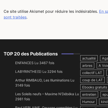
Ce site utilise Akismet pour réduire les indésirables.
En s
sont traitées
.
TOP 20 des Publications
actualité
Aga
ENFANCES Lu 3467 fois
arbres
A Voi
LABYRINTHE(S) Lu 3294 fois
collectif LAT
coup de LAT
Arthur RIMBAUD, Les Illuminations Lu
3149 fois
Ebooks gratuits
Les Soleils neufs – Maxime N’Débéka Lu
entretien
ep
2981 fois
Humour
kind
Paul VERLAINE, Oeuvres complètes Lu