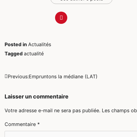
Posted in
Actualités
Tagged
actualité
Navigation
Previous:
Empruntons la médiane (LAT)
de
Laisser un commentaire
l’article
Votre adresse e-mail ne sera pas publiée.
Les champs obl
Commentaire
*