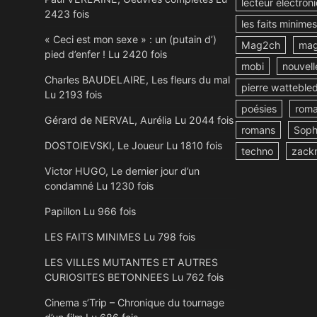
lecteur électron
2423 fois
les faits minimes
« Ceci est mon sexe » : un (putain d’)
Mag2ch
mag
pied d’enfer ! Lu 2420 fois
mobi
nouvell
Charles BAUDELAIRE, Les fleurs du mal
pierre watteble
Lu 2193 fois
poésies
rom
Gérard de NERVAL, Aurélia Lu 2044 fois
romans
Soph
DOSTOIEVSKI, Le Joueur Lu 1810 fois
techno
zack
Victor HUGO, Le dernier jour d’un
condamné Lu 1230 fois
Papillon Lu 966 fois
LES FAITS MINIMES Lu 798 fois
LES VILLES MUTANTES ET AUTRES
CURIOSITES BETONNEES Lu 762 fois
Cinema s’Trip – Chronique du tournage