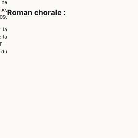
 ne
ue,
Roman chorale :
09.
 la
 la
T –
e du