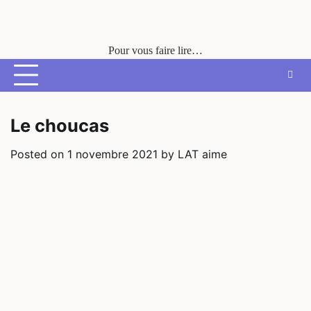
Skip
to
content
Pour vous faire lire…
Le choucas
Posted on
1 novembre 2021
by
LAT aime