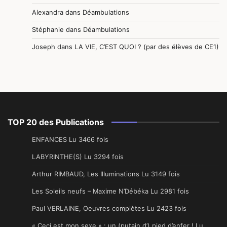
Alexandra
dans
Déambulations
Stéphanie
dans
Déambulations
Joseph
dans
LA VIE, C’EST QUOI ? (par des élèves de CE1)
TOP 20 des Publications
ENFANCES Lu 3466 fois
LABYRINTHE(S) Lu 3294 fois
Arthur RIMBAUD, Les Illuminations Lu 3149 fois
Les Soleils neufs – Maxime N’Débéka Lu 2981 fois
Paul VERLAINE, Oeuvres complètes Lu 2423 fois
« Ceci est mon sexe » : un (putain d’) pied d’enfer ! Lu