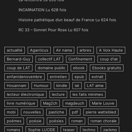
INCARNATION Lu 628 fois
Histoire pathétique d’un beauf de France Lu 624 fois
RC 33 – Sonnet Pour Rose Lu 607 fois
actualité
Aganticus
Air nama
arbres
A Voix Haute
Bernard-Guy
collectif LAT
Confinement
coup d'lat
coup de LAT
domaine public
ebook
Ebooks gratuits
enfantdenovembre
entretien
epub
extrait
Hosannam
Humour
kindle
lat
LAT aime
lecteur électronique
lecture
les faits minimes
livre numérique
Mag2ch
magdeuch
Marie Louve
mobi
nouvelles
pastiche
pdf
pierre wattebled
poémes
poésie
poésies
roman
roman chorale
romans
Sophie LUCIDE
teaser
techno
zackmo