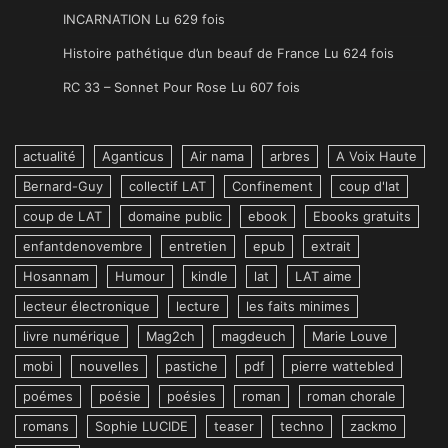
INCARNATION Lu 629 fois
Histoire pathétique d’un beauf de France Lu 624 fois
RC 33 – Sonnet Pour Rose Lu 607 fois
actualité
Aganticus
Air nama
arbres
A Voix Haute
Bernard-Guy
collectif LAT
Confinement
coup d'lat
coup de LAT
domaine public
ebook
Ebooks gratuits
enfantdenovembre
entretien
epub
extrait
Hosannam
Humour
kindle
lat
LAT aime
lecteur électronique
lecture
les faits minimes
livre numérique
Mag2ch
magdeuch
Marie Louve
mobi
nouvelles
pastiche
pdf
pierre wattebled
poémes
poésie
poésies
roman
roman chorale
romans
Sophie LUCIDE
teaser
techno
zackmo