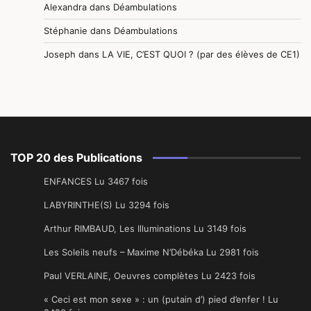
Alexandra
dans
Déambulations
Stéphanie
dans
Déambulations
Joseph
dans
LA VIE, C’EST QUOI ? (par des élèves de CE1)
TOP 20 des Publications
ENFANCES Lu 3467 fois
LABYRINTHE(S) Lu 3294 fois
Arthur RIMBAUD, Les Illuminations Lu 3149 fois
Les Soleils neufs – Maxime N’Débéka Lu 2981 fois
Paul VERLAINE, Oeuvres complètes Lu 2423 fois
« Ceci est mon sexe » : un (putain d’) pied d’enfer ! Lu