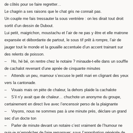
de côtés pour se faire regretter…
Le chagrin a ses raisons que le chat gris ne connait pas.
Un couple me fais tressauter la sous ventrière : on les dirait tout droit
sortit d’un dessin de Dubout.
Lui petit, maigrichon, moustachu et l’air de ne pas y être et elle matrone
expansée et débordante de partout, le sous tif prêt à rompre, l’air de
jauger tout le monde et la gouaille accentuée d’un accent trainant sur
des relents de poisson.
– Ho, hé bé, on rentre chez le notaire ? minaude-t-elle dans un souffle
de cachalot revenant d’une apnée de cinquante minutes
– Attends un peu, mamour s’excuse le petit mari en clignant des yeux
vers la cantonade.
– Vouais mais on pète de chaleur, la dehors plaide la cachalote
– S’il n’y avait que de chaleur… chuchote un anonyme du groupe,
certainement en direct live avec l’encensoir perso de la plaignante
– Voyons, nous ne sommes pas à une minute près, déclare un grand
sec d’un docte ton
– Parler de minute devant un notaire c’est vraiment de l’humour ne
puis-je m’empêcher de faire remarquer; sous l’approbation générale de