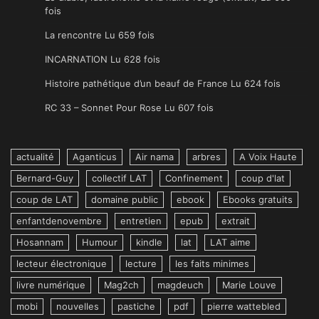
fois
La rencontre Lu 659 fois
INCARNATION Lu 628 fois
Histoire pathétique d’un beauf de France Lu 624 fois
RC 33 – Sonnet Pour Rose Lu 607 fois
actualité
Aganticus
Air nama
arbres
A Voix Haute
Bernard-Guy
collectif LAT
Confinement
coup d'lat
coup de LAT
domaine public
ebook
Ebooks gratuits
enfantdenovembre
entretien
epub
extrait
Hosannam
Humour
kindle
lat
LAT aime
lecteur électronique
lecture
les faits minimes
livre numérique
Mag2ch
magdeuch
Marie Louve
mobi
nouvelles
pastiche
pdf
pierre wattebled