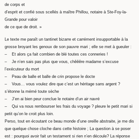
de corps et
d’esprit et confié sous scellés à maître Phillou, notaire à Ste-Foy-la-
Grande pour valoir
de ce que de droit. »
Le texte me paraît un tantinet bizarre et carrément insupportable à la
grosse broyant les genoux de son pauvre mari ; elle se met à gueuler :
– Et alors ça fait combien de blé toutes ces conneries !
– Je n’en sais pas plus que vous, chêêêre madame s’excuse
l’exécuteur du mort
– Peau de balle et balle de crin propose le docte
– Vous… vous voulez dire que c’est un héritage sans argent ?
s’étonne la mémé toute sèche
– J’en ai bien peur conclue le notaire d’un air navré
– Qui va nous rembourser les frais du voyage ? pleure le petit mari si
petit qu’on le croit plus loin.
Perso, tout en écoutant ce beau monde d’une oreille abstraite, je me dis
que quelque chose cloche dans cette histoire ; La question à se poser
est : pourquoi avoir fait un testament si rien n’en découle? La réponse