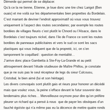
Démerde qui permet de se déplacer.
Qu’à ce la ne tienne, Etienne, je loue donc une tire chez Larigot (Ben
ouais) et me voilà sur les départementales bien proprettes du Bordelais.
C’est marrant de deviner l’endroit approximatif où vous vous trouvez
uniquement à l’aspect des routes secondaires; par exemple les routes
bordées de villages fleuris c’est plutôt le Chnord ou l’Alsace, dans le
Bordelais c’est toujours nickel, dans l’ile de France ce sont les routes
bordées de panneaux publicitaires et vers le sud ce sont les sacs
plastiques qui vous indiquent que de la propreté, ici, on s’en
tamponnent le coquillard : question de mentalité…
J’arrive donc place Gambetta à Ste-Foy-La-Grande et au petit
attroupement devant l’étude studieuse de Maître Phillou, je constate
que je ne suis pas le seul récepteur de legs du sieur Culcousu,
Cristobal, le bien aimé (lui et son héritage).
Les divers convoqués sont plutôt gais et rieurs pour honorer un décédé
mais que voulez vous, la peine s’efface devant le futur souvenir des
lendemains plus riches… Merveilleuse oxymore pour dire qu’on préfère
pleurer un richard qui a pensé à nous que de payer les obsèques d’un
fauché égoïste qui n’a même pas eu la décence de mettre quatre ronds