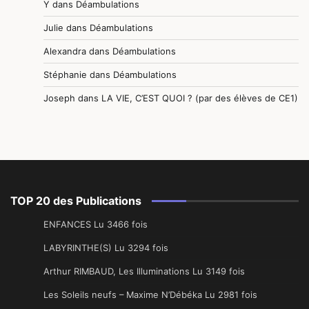
Y
dans
Déambulations
Julie
dans
Déambulations
Alexandra
dans
Déambulations
Stéphanie
dans
Déambulations
Joseph
dans
LA VIE, C’EST QUOI ? (par des élèves de CE1)
TOP 20 des Publications
ENFANCES Lu 3466 fois
LABYRINTHE(S) Lu 3294 fois
Arthur RIMBAUD, Les Illuminations Lu 3149 fois
Les Soleils neufs – Maxime N’Débéka Lu 2981 fois