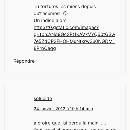
Tu tortures les miens depuis
qu’t’écumes!! 😛
Un indice alors:
http://t0.gstatic.com/images?
q=tbn:ANd9GcSPt1KAVxVYQ60tGSw
7e5ZdCP2FHOHMuNtkrw3u0NGDM1
8PrpOaqg
Répondre
solucide
24 janvier 2012 à 10 h 14 min
à croire que j’ai perdu la main, ….
j’vois pas! shame on me… en guise de