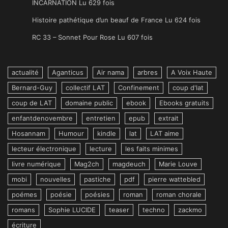
INCARNATION Lu 629 fois
Histoire pathétique d’un beauf de France Lu 624 fois
RC 33 – Sonnet Pour Rose Lu 607 fois
actualité
Aganticus
Air nama
arbres
A Voix Haute
Bernard-Guy
collectif LAT
Confinement
coup d'lat
coup de LAT
domaine public
ebook
Ebooks gratuits
enfantdenovembre
entretien
epub
extrait
Hosannam
Humour
kindle
lat
LAT aime
lecteur électronique
lecture
les faits minimes
livre numérique
Mag2ch
magdeuch
Marie Louve
mobi
nouvelles
pastiche
pdf
pierre wattebled
poémes
poésie
poésies
roman
roman chorale
romans
Sophie LUCIDE
teaser
techno
zackmo
écriture