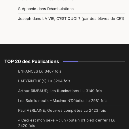
Stéphanie
dans
Déambulations
Joseph
dans
LA VIE, C’EST QUOI ? (par des élèves de CE1)
TOP 20 des Publications
ENFANCES Lu 3467 fois
LABYRINTHE(S) Lu 3294 fois
Arthur RIMBAUD, Les Illuminations Lu 3149 fois
Les Soleils neufs – Maxime N’Débéka Lu 2981 fois
Paul VERLAINE, Oeuvres complètes Lu 2423 fois
« Ceci est mon sexe » : un (putain d’) pied d’enfer ! Lu
2420 fois