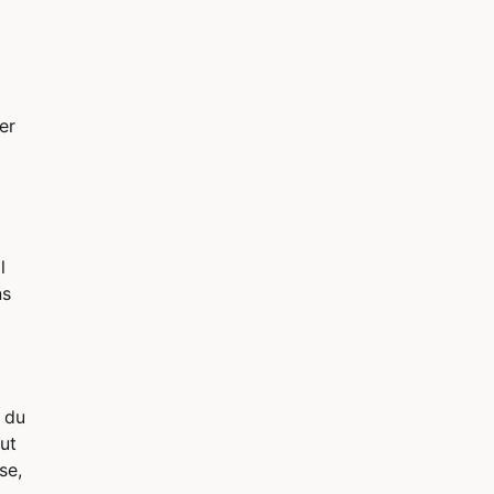
er
l
ns
 du
ut
se,