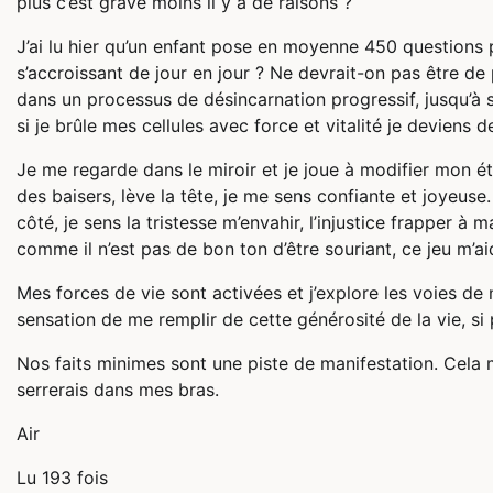
plus c’est grave moins il y a de raisons ?
J’ai lu hier qu’un enfant pose en moyenne 450 questions p
s’accroissant de jour en jour ? Ne devrait-on pas être de 
dans un processus de désincarnation progressif, jusqu’à
si je brûle mes cellules avec force et vitalité je deviens 
Je me regarde dans le miroir et je joue à modifier mon é
des baisers, lève la tête, je me sens confiante et joyeuse. 
côté, je sens la tristesse m’envahir, l’injustice frapper à 
comme il n’est pas de bon ton d’être souriant, ce jeu m’
Mes forces de vie sont activées et j’explore les voies de 
sensation de me remplir de cette générosité de la vie, si p
Nos faits minimes sont une piste de manifestation. Cela me 
serrerais dans mes bras.
Air
Lu 193 fois