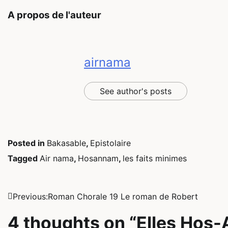
A propos de l'auteur
airnama
See author's posts
Posted in
Bakasable
,
Epistolaire
Tagged
Air nama
,
Hosannam
,
les faits minimes
Navigation
Previous:
Roman Chorale 19 Le roman de Robert
de
4 thoughts on “
Elles Hos-A