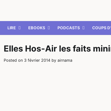
Skip
to
content
LIRE
EBOOKS
PODCASTS
COUPS D
Elles Hos-Air les faits mi
Posted on
3 février 2014
by
airnama