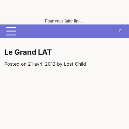
Skip
to
content
Pour vous faire lire…
Le Grand LAT
Posted on
21 avril 2012
by
Lost Child