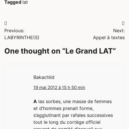
Tagged
lat
Navigation
Previous:
Next:
de
LABYRINTHE(S)
Appel à textes
l’article
One thought on “
Le Grand LAT
”
Bakachild
19 mai 2012 à 15 h 50 min
A
las sorbes, une masse de femmes
et d’hommes prenait forme,
s’agglutinant par rafales successives
tout le long du cortège officiel
servant de comité d’accueil aux