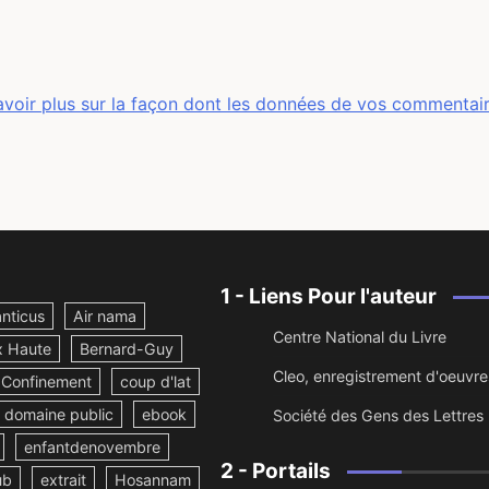
avoir plus sur la façon dont les données de vos commentai
1 - Liens Pour l'auteur
nticus
Air nama
Centre National du Livre
x Haute
Bernard-Guy
Cleo, enregistrement d'oeuvre
Confinement
coup d'lat
domaine public
ebook
Société des Gens des Lettres
enfantdenovembre
2 - Portails
ub
extrait
Hosannam