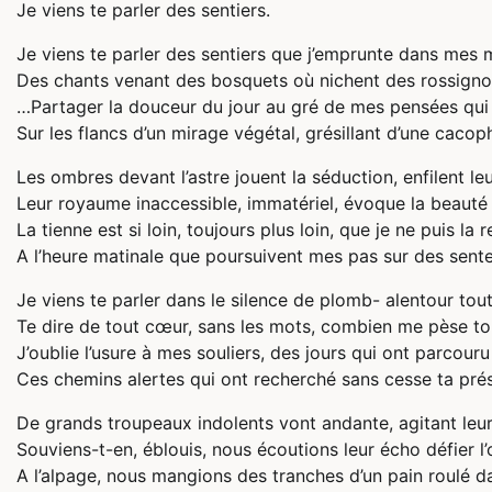
Je viens te parler des sentiers.
Je viens te parler des sentiers que j’emprunte dans mes m
Des chants venant des bosquets où nichent des rossign
…Partager la douceur du jour au gré de mes pensées qui
Sur les flancs d’un mirage végétal, grésillant d’une cacop
Les ombres devant l’astre jouent la séduction, enfilent leu
Leur royaume inaccessible, immatériel, évoque la beauté
La tienne est si loin, toujours plus loin, que je ne puis la
A l’heure matinale que poursuivent mes pas sur des sente
Je viens te parler dans le silence de plomb- alentour tou
Te dire de tout cœur, sans les mots, combien me pèse to
J’oublie l’usure à mes souliers, des jours qui ont parcouru
Ces chemins alertes qui ont recherché sans cesse ta pré
De grands troupeaux indolents vont andante, agitant leur
Souviens-t-en, éblouis, nous écoutions leur écho défier l’o
A l’alpage, nous mangions des tranches d’un pain roulé da