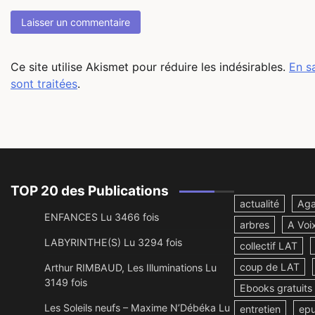
Ce site utilise Akismet pour réduire les indésirables.
En s
sont traitées
.
TOP 20 des Publications
actualité
Aga
ENFANCES Lu 3466 fois
arbres
A Voi
LABYRINTHE(S) Lu 3294 fois
collectif LAT
coup de LAT
Arthur RIMBAUD, Les Illuminations Lu
3149 fois
Ebooks gratuits
Les Soleils neufs – Maxime N’Débéka Lu
entretien
ep