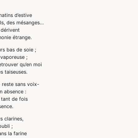
atins d’estive
ols, des mésanges…
 dérivent
honie étrange.
rs bas de soie ;
 vaporeuse ;
 retrouver qu’en moi
s taiseuses.
t reste sans voix-
n absence :
 tant de fois
sence.
s clarines,
ubli ;
ns la farine