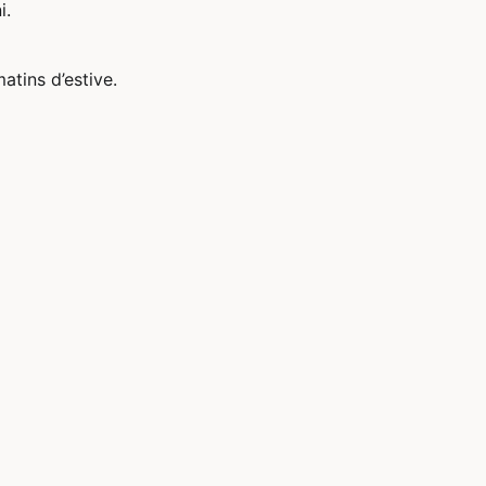
i.
atins d’estive.