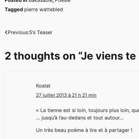
Posted in
Bakasable
,
Poésie
Tagged
pierre wattebled
Navigation
Previous:
5’s Teaser
de
2 thoughts on “
Je viens te
l’article
Koalat
27 juillet 2013 à 21 h 21 min
« La tienne est si loin, toujours plus loin, q
… jusqu’à l’au-dedans et tout autour…
Un très beau poème à lire et à partager !