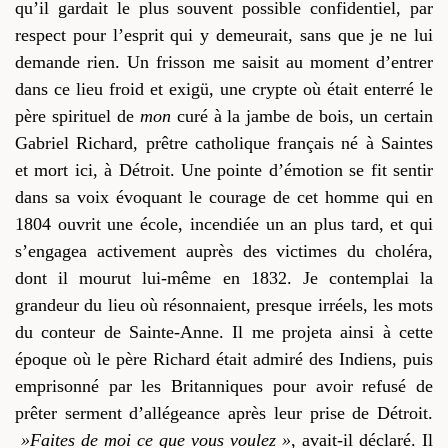
qu’il gardait le plus souvent possible confidentiel, par
respect pour
l’esprit
qui y
demeurait,
sans que je ne lui
demande rien
. Un frisson me saisit au moment d’entrer
dans ce lieu froid et exigü, une crypte où était enterré le
père spirituel de
mon
curé à la jambe de bois, un certain
Gabriel Richard, prêtre catholique français né à Saintes
et mort ici, à Détroit. Une pointe d’émotion se fit sentir
dans sa voix évoquant le
courage
de cet homme qui
en
1804
ouvrit une école,
incendiée un an plus tard, et qui
s’engagea activement auprès des victimes du choléra,
dont il mourut lui-même en 1832. Je contemplai la
grandeur du lieu où résonnai
en
t, presque irréels, les mots
du conteur de Sainte-Anne. Il me projeta ainsi à cette
époque où
le père
Richard était admiré des Indiens, puis
emprisonné par les Britanniques pour avoir refusé de
prêter serment d’allégeance après leur prise de Détroit.
»Faites de moi ce que vous voulez »
, avait-il déclaré. Il