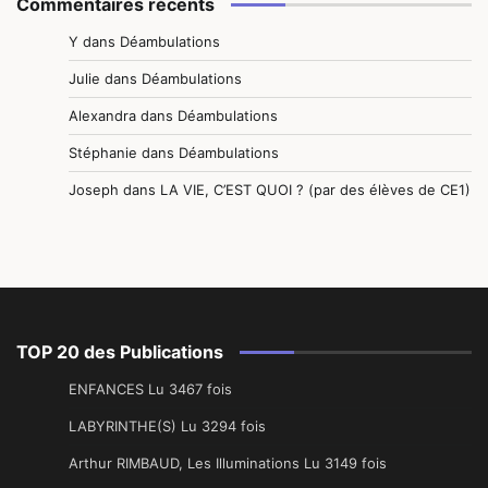
Commentaires récents
Y
dans
Déambulations
Julie
dans
Déambulations
Alexandra
dans
Déambulations
Stéphanie
dans
Déambulations
Joseph
dans
LA VIE, C’EST QUOI ? (par des élèves de CE1)
TOP 20 des Publications
ENFANCES Lu 3467 fois
LABYRINTHE(S) Lu 3294 fois
Arthur RIMBAUD, Les Illuminations Lu 3149 fois