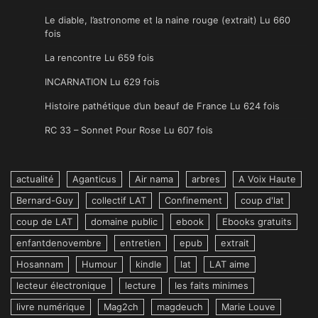
Le diable, l’astronome et la naine rouge (extrait) Lu 660
fois
La rencontre Lu 659 fois
INCARNATION Lu 629 fois
Histoire pathétique d’un beauf de France Lu 624 fois
RC 33 – Sonnet Pour Rose Lu 607 fois
actualité
Aganticus
Air nama
arbres
A Voix Haute
Bernard-Guy
collectif LAT
Confinement
coup d'lat
coup de LAT
domaine public
ebook
Ebooks gratuits
enfantdenovembre
entretien
epub
extrait
Hosannam
Humour
kindle
lat
LAT aime
lecteur électronique
lecture
les faits minimes
livre numérique
Mag2ch
magdeuch
Marie Louve